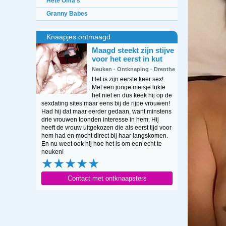
Hete Oma's
Granny Babes
Knaapjes ontmaagd
Maagd steekt zijn stijve
voor het eerst in kut
Neuken · Ontknaping · Drenthe
Het is zijn eerste keer sex!
Met een jonge meisje lukte
het niet en dus keek hij op de
sexdating sites maar eens bij de rijpe vrouwen!
Had hij dat maar eerder gedaan, want minstens
drie vrouwen toonden interesse in hem. Hij
heeft de vrouw uitgekozen die als eerst tijd voor
hem had en mocht direct bij haar langskomen.
En nu weet ook hij hoe het is om een echt te
neuken!
★★★★★
Contact met ontknaapsters