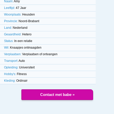
Naam:
Amy
Leeftijd:
47 Jaar
Woonplaats:
Heusden
Provincie:
Noord-Brabant
Land:
Nederland
Geaardheid:
Hetero
Status:
In een relatie
Wil:
Knaapjes ontmaagden
Verplaatsen:
Verplaatsen of ontvangen
Transport:
Auto
Opleiding:
Universiteit
Hobby's:
Fitness
Kleding:
Ordinair
Contact met babe »